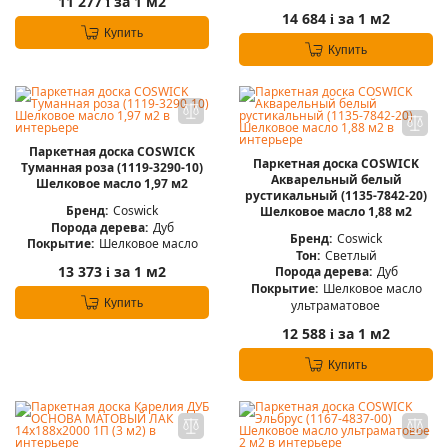
11 277
за 1 м2
i
14 684
за 1 м2
i
Купить
Купить
Паркетная доска COSWICK
Паркетная доска COSWICK
Туманная роза (1119-3290-10)
Акварельный белый
Шелковое масло 1,97 м2
рустикальный (1135-7842-20)
Бренд:
Coswick
Шелковое масло 1,88 м2
Порода дерева:
Дуб
Бренд:
Coswick
Покрытие:
Шелковое масло
Тон:
Светлый
13 373
за 1 м2
Порода дерева:
Дуб
i
Покрытие:
Шелковое масло
Купить
ультраматовое
12 588
за 1 м2
i
Купить